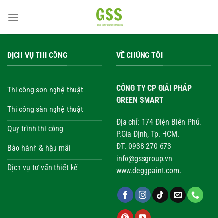
Bỏ
qua
nội
dung
DỊCH VỤ THI CÔNG
VỀ CHÚNG TÔI
CÔNG TY CP GIẢI PHÁP
Thi công sơn nghệ thuật
GREEN SMART
Thi công sàn nghệ thuật
Địa chỉ: 174 Điện Biên Phủ,
Quy trình thi công
P.Gia Định, Tp. HCM.
ĐT: 0938 270 673
Bảo hành & hậu mãi
info@gssgroup.vn
Dịch vụ tư vấn thiết kế
www.deggpaint.com.